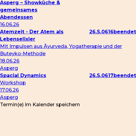
Asperg – Showküche &
gemeinsames
Abendessen
16.06.26
Atemzeit - Der Atem als
26.S.0616
Lebenselixier
Mit Impulsen aus Āyurveda, Yogatherapie und der
Buteyko-Methode
18.06.26
Asperg
Spacial Dynamics
26.S.0617
Workshop
17.06.26
Asperg
Termin(e) im Kalender speichern