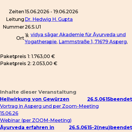
Zeiten
15.06.2026 - 19.06.2026
Leitung
Dr. Hedwig H. Gupta
Nummer
26.S.U1
vidya sāgar Akademie für Āyurveda und
Ort
Yogatherapie
,
Lammstraße 1, 71679 Asperg
,
Paketpreis 1: 1.763,00 €
Paketpreis 2: 2.053,00 €
Inhalte dieser Veranstaltung
Heilwirkung von Gewürzen
26.S.0615
Vortrag in Asperg und per Zoom-Meeting
15.06.26
Webinar (per ZOOM-Meeting)
Āyurveda erfahren in
26.S.0615-2
neu