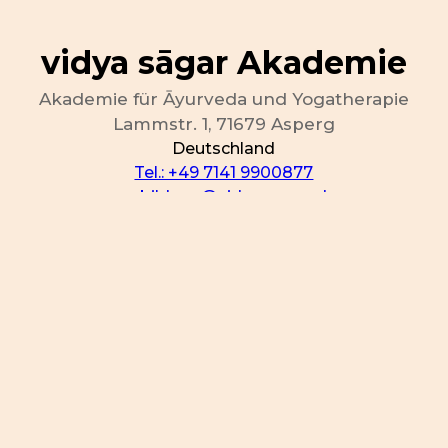
vidya sāgar Akademie
Akademie für Āyurveda und Yogatherapie
Lammstr.
1
, 71679
Asperg
Deutschland
Tel.: +49 7141 9900877
ausbildung@vidya-sagar.de
Lage & Routenplaner