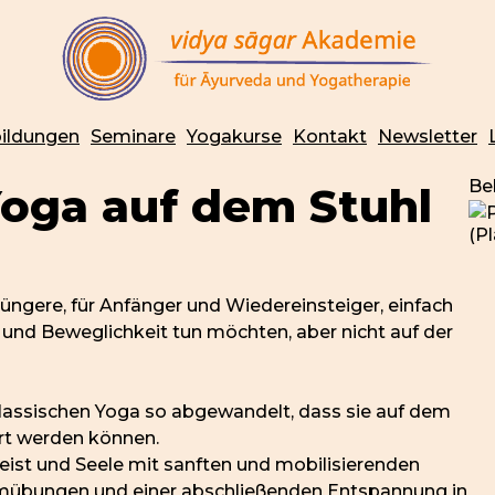
ildungen
Seminare
Yogakurse
Kontakt
Newsletter
Be
oga auf dem Stuhl
(Pl
Jüngere, für Anfänger und Wiedereinsteiger, einfach
it und Beweglichkeit tun möchten, aber nicht auf der
klassischen Yoga so abgewandelt, dass sie auf dem
rt werden können.
Geist und Seele mit sanften und mobilisierenden
mübungen und einer abschließenden Entspannung in