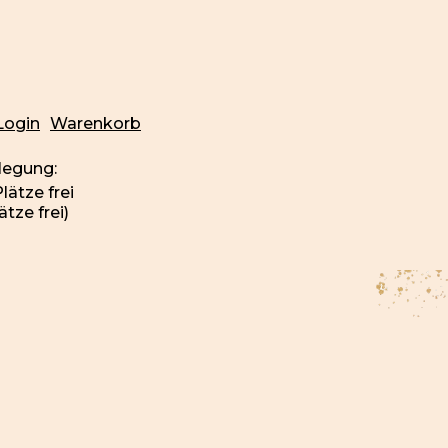
Login
Warenkorb
legung:
ätze frei)