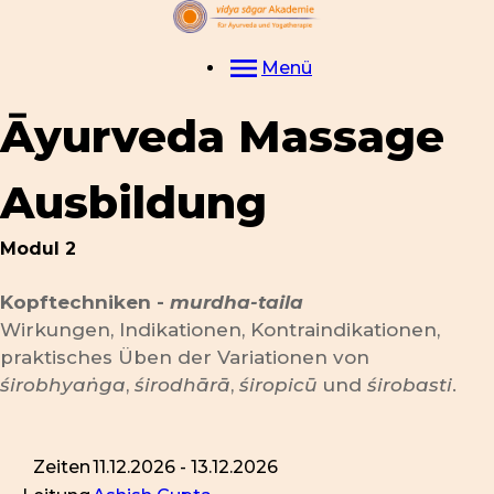
Menü
Āyurveda Massage
Ausbildung
Modul 2
Kopftechniken -
murdha-taila
Wirkungen, Indikationen, Kontraindikationen,
praktisches Üben der Variationen von
śirobhyaṅga
,
śirodhārā
,
śiropicū
und
śirobasti
.
Zeiten
11.12.2026 - 13.12.2026