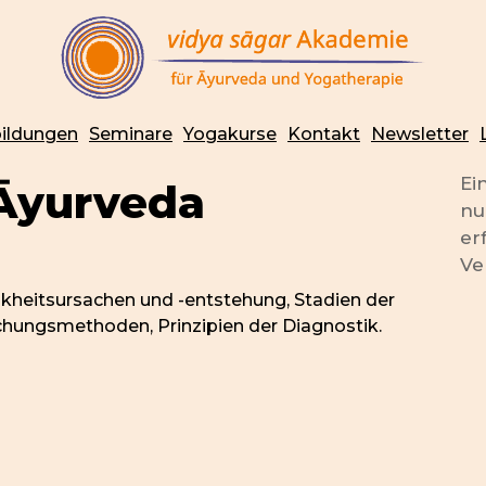
ildungen
Seminare
Yogakurse
Kontakt
Newsletter
Ei
 Āyurveda
nu
er
Ve
kheitsursachen und -entstehung, Stadien der
chungsmethoden, Prinzipien der Diagnostik.